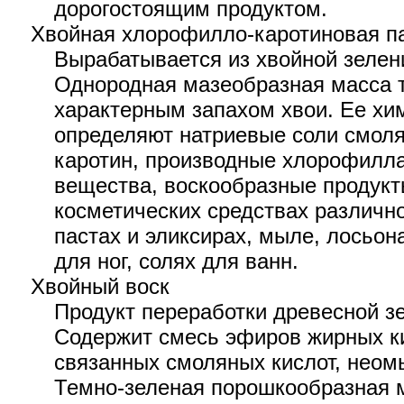
дорогостоящим продуктом.
Хвойная хлорофилло-каротиновая п
Вырабатывается из хвойной зелени
Однородная мазеобразная масса т
характерным запахом хвои. Ее хи
определяют натриевые соли смоля
каротин, производные хлорофилл
вещества, воскообразные продукт
косметических средствах различно
пастах и эликсирах, мыле, лосьон
для ног, солях для ванн.
Хвойный воск
Продукт переработки древесной зе
Содержит смесь эфиров жирных ки
связанных смоляных кислот, нео
Темно-зеленая порошкообразная м