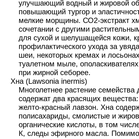
улучшающий водный и жировой обм
повышающий тургор и эластичнос
мелкие морщины. СО2-экстракт хм
сочетании с другими растительны
для сухой и шелушащейся кожи, к
профилактического ухода за увяд
шеи, некоторых кремах и лосьона
туалетном мыле, ополаскивателях
при жирной себорее.
Хна (Lawsonia inermis)
Многолетнее растение семейства 
содержат два красящих вещества
желто-красный лавзон. Хна содер
полисахариды, смолистые и жиро
органические кислоты, в том числ
К, следы эфирного масла. Помимо