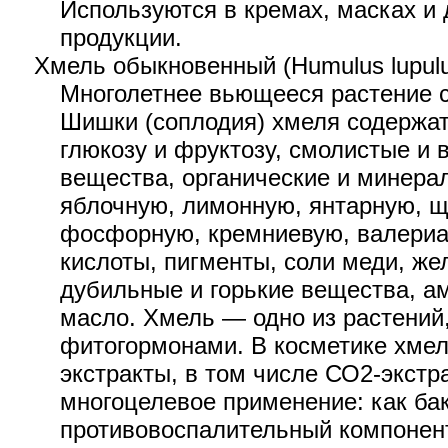
Используются в кремах, масках и 
продукции.
Хмель обыкновенный (Humulus lupul
Многолетнее вьющееся растение с
Шишки (соплодия) хмеля содержат
глюкозу и фруктозу, смолистые и
вещества, органические и минера
яблочную, лимонную, янтарную, щ
фосфорную, кремниевую, валериа
кислоты, пигменты, соли меди, же
дубильные и горькие вещества, а
масло. Хмель — одно из растений
фитогормонами. В косметике хмел
экстракты, в том числе СО2-экстра
многоцелевое применение: как ба
противовоспалительный компонент