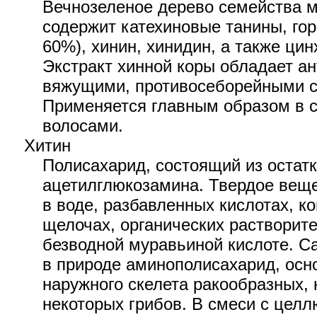
Вечнозеленое дерево семейства 
содержит катехиновые танины, го
60%), хинин, хинидин, а также цин
Экстракт хинной коры обладает а
вяжущими, противосеборейными с
Применяется главным образом в с
волосами.
Хитин
Полисахарид, состоящий из остатк
ацетилглюкозамина. Твердое веще
в воде, разбавленных кислотах, 
щелочах, органических растворите
безводной муравьиной кислоте. 
в природе аминополисахарид, осн
наружного скелета ракообразных,
некоторых грибов. В смеси с цел