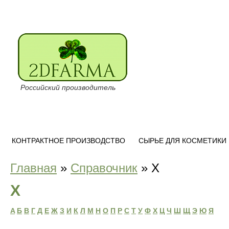
Российский производитель
КОНТРАКТНОЕ ПРОИЗВОДСТВО
СЫРЬЕ ДЛЯ КОСМЕТИКИ
Главная
»
Справочник
»
Х
Х
A
Б
B
Г
Д
Е
Ж
З
И
К
Л
М
Н
O
П
Р
C
Т
У
Ф
Х
Ц
Ч
Ш
Щ
Э
Ю
Я