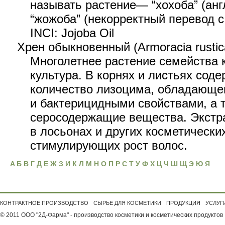
называть растение— “хохоба” (анг
“жожоба” (некорректный перевод с
INCI: Jojoba Oil
Хрен обыкновенный (Armoracia rustic
Многолетнее растение семейства 
культура. В корнях и листьях сод
количество лизоцима, обладающе
и бактерицидными свойствами, а 
серосодержащие вещества. Экстра
в лосьонах и других косметически
стимулирующих рост волос.
A
Б
B
Г
Д
Е
Ж
З
И
К
Л
М
Н
O
П
Р
C
Т
У
Ф
Х
Ц
Ч
Ш
Щ
Э
Ю
Я
КОНТРАКТНОЕ ПРОИЗВОДСТВО
СЫРЬЕ ДЛЯ КОСМЕТИКИ
ПРОДУКЦИЯ
УСЛУГ
© 2011 ООО "2Д-Фарма" - производство косметики и косметических продуктов